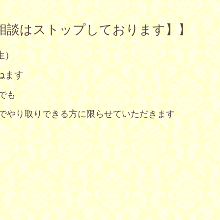
相談はストップしております】】
生）
ねます
でも
でやり取りできる方に
限らせていただきます