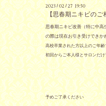
2023
02
27 19:50
/
/
【思春期ニキビのご
思春期ニキビ改善（特に中高
の際は現在
お引き受けできか
高校卒業された方以上のご年齢
初回からご本人様とサロンだけ
予めご了承ください