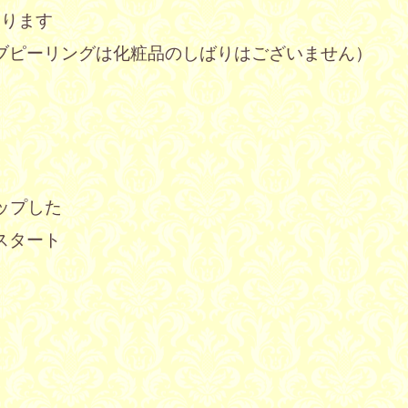
なります
ブピーリングは化粧品のしばりは
ございません）
ップした
スタート