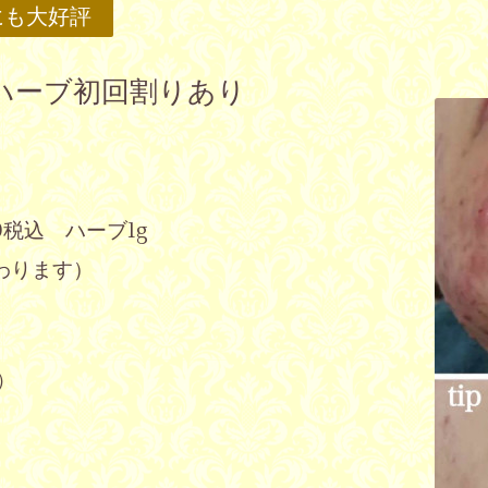
にも大好評
ハーブ初回割りあり
500税込 ハーブ1g
わります）
）