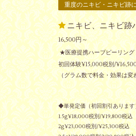
重度のニキビ・ニキビ跡
ニキビ、ニキビ跡
16,500円～
医療提携ハーブピーリング
★
初回体験¥15,000税別/¥16,
（グラム数で料金・効果は変
◆単発定価（初回割引あります
1.5g¥18,000税別/¥19,800税込
2g¥23,000税別/¥25,300税込