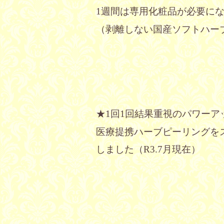
1週間は専用化粧品が必要に
（剥離しない国産ソフトハー
回
回結果重視のパワーア
★1
1
医療提携ハーブピーリングを
しました（
月現在）
R3.7