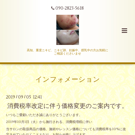
090-2823-5618
高知、重度ニキビ、ニキビ跡、妊娠中、授乳中の方お気軽に
ご相談くださいませ
インフォメーション
2019
09
05 12:41
/
/
消費税率改定に伴う価格変更のご案内です。
いつもご愛顧いただき誠にありがとうございます。
2019年10月1日（火）から施行される、消費税増税に伴い
当サロンの取扱商品の価格、施術やレッスン価格についても消費税率を10%に改
定させていただくこととなり、お知らせ申し上げます。