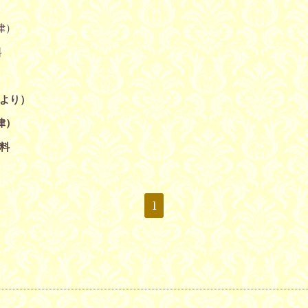
律）
料
より）
律）
無料
1